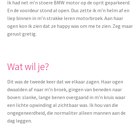
Ik had net m’n stoere BMW motor op de oprit geparkeerd.
Menstruatiesponsjes
En de voordeur stond al open. Dus zette ik m’n helm af en
liep binnen in m’n strakke leren motorbroek. Aan haar
Seksualiteit
ogen kon ik zien dat ze happy was om me te zien. Zeg maar
gerust gretig.
Tampons
Stimulatie, vibrators
Wat wil je?
Verzorgingsproducten
Dit was de tweede keer dat we elkaar zagen. Haar ogen
Subme
dwaalden af naar m’n broek, gingen van beneden naar
Wasbaar maandverband
uitvou
boven: slanke, lange benen overgaand in m’n kruis waar
een lichte opwinding al zichtbaar was. Ik hou van die
Wasbare zoogcompressen
ongegeneerdheid, die normaliter alleen mannen aan de
dag leggen.
Oefenbroekjes – zindelijkheidstraining