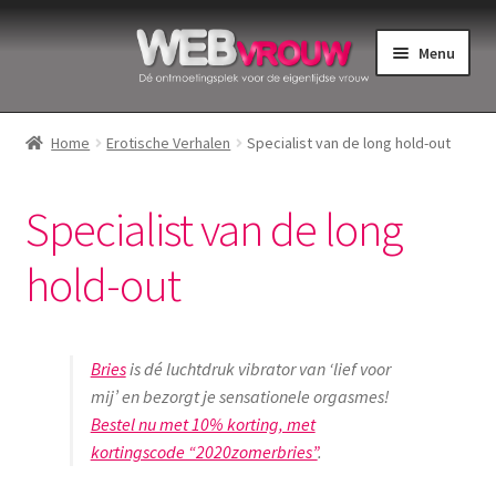
Ga
Ga
Menu
door
naar
naar
de
Home
navigatie
inhoud
Home
Erotische Verhalen
Specialist van de long hold-out
Bekkenbodemspieren
Specialist van de long
Intiemverzorging
hold-out
Menstruatiedisks
Menstruatiecups
Bries
is dé luchtdruk vibrator van ‘lief voor
mij’ en bezorgt je sensationele orgasmes!
Menstruatieondergoed
Bestel nu met 10% korting, met
kortingscode “2020zomerbries”
.
Menstruatiepijn