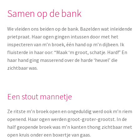
Yoni eggs
Samen op de bank
Subme
Diverse
uitvou
We vleiden ons beiden op de bank. Bazelden wat inleidende
Contact
prietpraat. Haar ogen gingen intussen door met het
inspecteren van m’n broek, één hand op m’n dijbeen. Ik
fluisterde in haar oor: “Maak ‘m groot, schatje. Hard!” En
haar hand ging masserend over de harde ‘heuvel’ die
zichtbaar was.
Een stout mannetje
Ze ritste m’n broek open en ongeduldig werd ook m’n riem
openend. Haar ogen werden groot-groter-grootst. In de
half geopende broek was m’n kanten thong zichtbaar met
open kruis onder een boxertje van gaas.