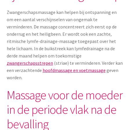
Menstruatiesponsjes
Zwangerschapsmassage kan helpen bij ontspanning en
om een aantal verschijnselen van ongemak te
Seksualiteit
verminderen. De massage concentreert zich eerst op de
onderrug en het heiligbeen. Er wordt ook een zachte,
Tampons
ritmische lymfe-drainage-massage toegepast over het
hele lichaam. In de buikstreek kan lymfedrainage na de
Stimulatie, vibrators
derde maand helpen om toekomstige
zwangerschapsstrepen
(striae) te verminderen. Verder kan
Verzorgingsproducten
een verzachtende
hoofdmassage en voetmassage
geven
worden.
Subme
Wasbaar maandverband
uitvou
Massage voor de moeder
Wasbare zoogcompressen
in de periode vlak na de
Oefenbroekjes – zindelijkheidstraining
bevalling