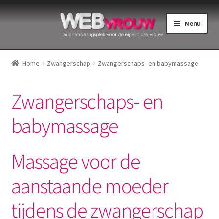
Ga
Ga
Menu
door
naar
naar
de
Home
navigatie
inhoud
Home
Zwangerschap
Zwangerschaps- en babymassage
Bekkenbodemspieren
Zwangerschaps- en
Intiemverzorging
babymassage
Menstruatiedisks
Menstruatiecups
Massage voor de
aanstaande moeder
Menstruatieondergoed
tijdens de zwangerschap
Menstruatiepijn