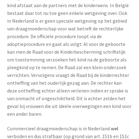
kind afstaat aan de partners met de kinderwens. In België
Menstruatiesponsjes
bestaat daar tot nu toe geen enkele wetgeving over. Ook
in Nederland is er geen speciale wetgeving op het gebied
Seksualiteit
van draagmoederschap voor wat betreft de rechterlijke
procedure. De officiële procedure loopt via de
Tampons
adoptieprocedure en gaat als volgt: Al voor de geboorte
kan men de Raad voor de Kinderbescherming schriftelijk
Stimulatie, vibrators
om toestemming verzoeken het kind na de geboorte als
pleegkind op te nemen. De Raad zal een klein onderzoek
Verzorgingsproducten
verrichten. Vervolgens vraagt de Raad bij de kinderrechter
ontheffing van het ouderlijk gezag aan. De rechter kan
Subme
Wasbaar maandverband
deze ontheffing echter alleen verlenen indien er sprake is
uitvou
van onmacht of ongeschiktheid. Dit is echter zelden het
geval bij vrouwen die uit ideële overwegingen een kind voor
Wasbare zoogcompressen
een ander baren.
Oefenbroekjes – zindelijkheidstraining
Commercieel draagmoederschap is in Nederland
wel
verboden en dus strafbaar (op grond van art. 151b en 151c