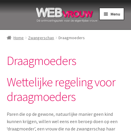
Ga
Ga
Menu
door
naar
naar
de
Home
navigatie
inhoud
Home
Zwangerschap
Draagmoeders
Bekkenbodemspieren
Draagmoeders
Intiemverzorging
Menstruatiedisks
Wettelijke regeling voor
Menstruatiecups
draagmoeders
Menstruatieondergoed
Paren die op de gewone, natuurlijke manier geen kind
kunnen krijgen, willen wel eens een beroep doen op een
Menstruatiepijn
‘draagmoeder’, een vrouw die na de zwangerschap haar