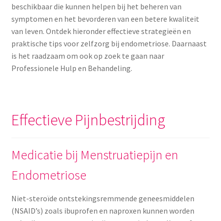
beschikbaar die kunnen helpen bij het beheren van
Menstruatiesponsjes
symptomen en het bevorderen van een betere kwaliteit
van leven. Ontdek hieronder effectieve strategieën en
Seksualiteit
praktische tips voor zelfzorg bij endometriose. Daarnaast
is het raadzaam om ook op zoek te gaan naar
Tampons
Professionele Hulp en Behandeling.
Stimulatie, vibrators
Effectieve Pijnbestrijding
Verzorgingsproducten
Subme
Wasbaar maandverband
Medicatie bij Menstruatiepijn en
uitvou
Wasbare zoogcompressen
Endometriose
Oefenbroekjes – zindelijkheidstraining
Niet-steroïde ontstekingsremmende geneesmiddelen
(NSAID’s) zoals ibuprofen en naproxen kunnen worden