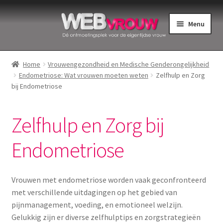
Ga
Ga
Menu
door
naar
naar
de
Home
navigatie
inhoud
Home
Vrouwengezondheid en Medische Genderongelijkheid
Endometriose: Wat vrouwen moeten weten
Zelfhulp en Zorg
Bekkenbodemspieren
bij Endometriose
Intiemverzorging
Zelfhulp en Zorg bij
Menstruatiedisks
Endometriose
Menstruatiecups
Vrouwen met endometriose worden vaak geconfronteerd
Menstruatieondergoed
met verschillende uitdagingen op het gebied van
pijnmanagement, voeding, en emotioneel welzijn.
Menstruatiepijn
Gelukkig zijn er diverse zelfhulptips en zorgstrategieën