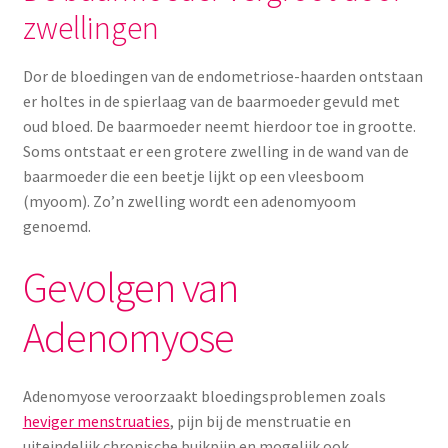
Yoni eggs
zwellingen
Subme
Diverse
uitvou
Dor de bloedingen van de endometriose-haarden ontstaan
er holtes in de spierlaag van de baarmoeder gevuld met
Contact
oud bloed. De baarmoeder neemt hierdoor toe in grootte.
Soms ontstaat er een grotere zwelling in de wand van de
baarmoeder die een beetje lijkt op een vleesboom
(myoom). Zo’n zwelling wordt een adenomyoom
genoemd.
Gevolgen van
Adenomyose
Adenomyose veroorzaakt bloedingsproblemen zoals
heviger menstruaties
, pijn bij de menstruatie en
uiteindelijk chronische buikpijn en mogelijk ook