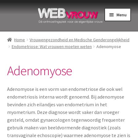
Ga
Ga
Menu
door
naar
naar
de
Home
navigatie
inhoud
Home
Vrouwengezondheid en Medische Genderongelijkheid
Endometriose: Wat vrouwen moeten weten
Adenomyose
Bekkenbodemspieren
Intiemverzorging
Adenomyose
Menstruatiedisks
Adenomyose is een vorm van endometriose die ook wel
Menstruatiecups
endometriosis interna wordt genoemd. Bij adenomyose
bevinden zich eilandjes van endometrium in het
myometrium. Deze diagnose wordt vaker dan vroeger
Menstruatieondergoed
gesteld, omdat gynaecologen tegenwoordig frequenter
gebruik maken van beeldvormende diagnostiek (zoals
Menstruatiepijn
transvaginale echoscopie) waarmee adenomyose te zien is