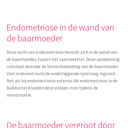
Menstruatiesponsjes
Seksualiteit
Endometriose in de wand van
de baarmoeder
Tampons
Deze vorm van endometriose bevindt zich in de wand van
Stimulatie, vibrators
de baarmoeder, tussen het spierweefsel. Deze aandoening
ontstaat doordat de binnenbekleding van de baarmoeder
Verzorgingsproducten
(het endometrium) de onderliggende spierlaag ingroeit.
Net als bij endometriosis externa (de endometriose in de
Subme
Wasbaar maandverband
buikholte) bloeden deze plekjes mee tijdens de
uitvou
menstruatie.
Wasbare zoogcompressen
Oefenbroekjes – zindelijkheidstraining
De baarmoeder vergroot door