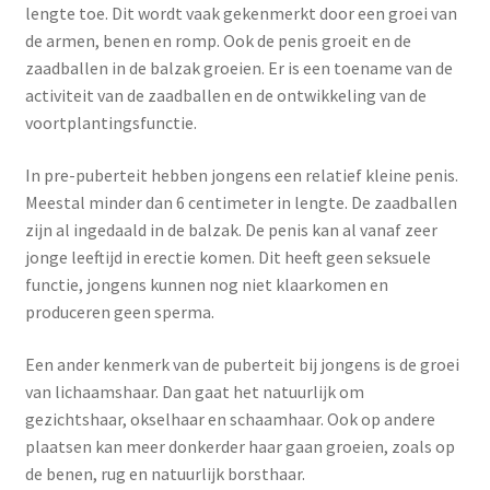
Yoni eggs
lengte toe. Dit wordt vaak gekenmerkt door een groei van
de armen, benen en romp. Ook de penis groeit en de
Subme
Diverse
zaadballen in de balzak groeien. Er is een toename van de
uitvou
activiteit van de zaadballen en de ontwikkeling van de
Contact
voortplantingsfunctie.
In pre-puberteit hebben jongens een relatief kleine penis.
Meestal minder dan 6 centimeter in lengte. De zaadballen
zijn al ingedaald in de balzak. De penis kan al vanaf zeer
jonge leeftijd in erectie komen. Dit heeft geen seksuele
functie, jongens kunnen nog niet klaarkomen en
produceren geen sperma.
Een ander kenmerk van de puberteit bij jongens is de groei
van lichaamshaar. Dan gaat het natuurlijk om
gezichtshaar, okselhaar en schaamhaar. Ook op andere
plaatsen kan meer donkerder haar gaan groeien, zoals op
de benen, rug en natuurlijk borsthaar.