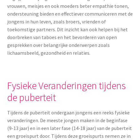
vrouwen, meisjes en ook moeders beter empathie tonen,
Menstruatiesponsjes
ondersteuning bieden en effectiever communiceren met de
jongens in hun leven, zoals broers, vrienden of
Seksualiteit
toekomstige partners. Dit inzicht kan ook helpen bij het
doorbreken van taboes en het bevorderen van open
Tampons
gesprekken over belangrijke onderwerpen zoals
lichaamsbeeld, gezondheid en relaties.
Stimulatie, vibrators
Verzorgingsproducten
Fysieke Veranderingen tijdens
Subme
Wasbaar maandverband
de puberteit
uitvou
Wasbare zoogcompressen
Tijdens de puberteit ondergaan jongens een reeks fysieke
veranderingen. De meeste jongen maken in de beginfase
Oefenbroekjes – zindelijkheidstraining
(9-13 jaar) en in een later fase (14-18 jaar) van de puberteit
een groeispurt door. Tijdens deze groeispurts nemen ze in