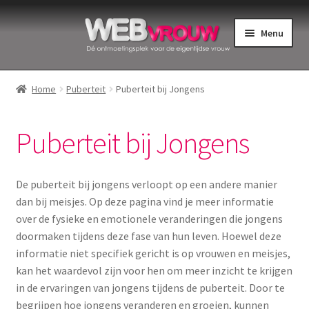
Ga
Ga
Menu
door
naar
naar
de
Home
navigatie
inhoud
Home
Puberteit
Puberteit bij Jongens
Bekkenbodemspieren
Puberteit bij Jongens
Intiemverzorging
Menstruatiedisks
De puberteit bij jongens verloopt op een andere manier
dan bij meisjes. Op deze pagina vind je meer informatie
Menstruatiecups
over de fysieke en emotionele veranderingen die jongens
doormaken tijdens deze fase van hun leven. Hoewel deze
Menstruatieondergoed
informatie niet specifiek gericht is op vrouwen en meisjes,
kan het waardevol zijn voor hen om meer inzicht te krijgen
in de ervaringen van jongens tijdens de puberteit. Door te
Menstruatiepijn
begrijpen hoe jongens veranderen en groeien, kunnen