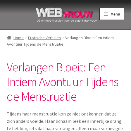
Ga
Ga
Menu
door
naar
naar
de
Home
navigatie
inhoud
Home
Erotische Verhalen
Verlangen Bloeit: Een Intiem
Avontuur Tijdens de Menstruatie
Bekkenbodemspieren
Intiemverzorging
Verlangen Bloeit: Een
Menstruatiedisks
Intiem Avontuur Tijdens
de Menstruatie
Menstruatiecups
Menstruatieondergoed
Tijdens haar menstruatie kon ze niet ontkennen dat ze
zich anders voelde. Haar lichaam leek een innerlijke drang
Menstruatiepijn
te hebben, iets dat haar verlangen alleen maar verhevigde.