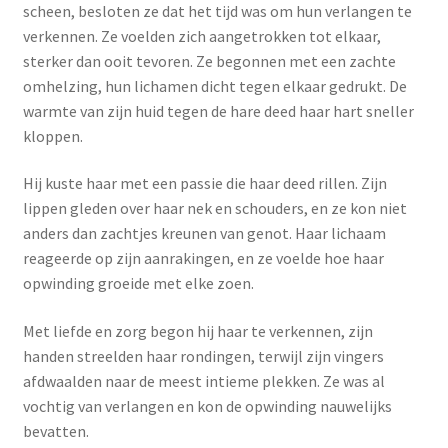
Yoni eggs
scheen, besloten ze dat het tijd was om hun verlangen te
verkennen. Ze voelden zich aangetrokken tot elkaar,
Subme
Diverse
sterker dan ooit tevoren. Ze begonnen met een zachte
uitvou
omhelzing, hun lichamen dicht tegen elkaar gedrukt. De
Contact
warmte van zijn huid tegen de hare deed haar hart sneller
kloppen.
Hij kuste haar met een passie die haar deed rillen. Zijn
lippen gleden over haar nek en schouders, en ze kon niet
anders dan zachtjes kreunen van genot. Haar lichaam
reageerde op zijn aanrakingen, en ze voelde hoe haar
opwinding groeide met elke zoen.
Met liefde en zorg begon hij haar te verkennen, zijn
handen streelden haar rondingen, terwijl zijn vingers
afdwaalden naar de meest intieme plekken. Ze was al
vochtig van verlangen en kon de opwinding nauwelijks
bevatten.