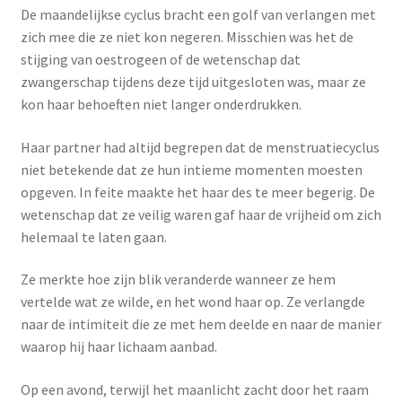
De maandelijkse cyclus bracht een golf van verlangen met
Menstruatiesponsjes
zich mee die ze niet kon negeren. Misschien was het de
stijging van oestrogeen of de wetenschap dat
Seksualiteit
zwangerschap tijdens deze tijd uitgesloten was, maar ze
kon haar behoeften niet langer onderdrukken.
Tampons
Haar partner had altijd begrepen dat de menstruatiecyclus
Stimulatie, vibrators
niet betekende dat ze hun intieme momenten moesten
opgeven. In feite maakte het haar des te meer begerig. De
Verzorgingsproducten
wetenschap dat ze veilig waren gaf haar de vrijheid om zich
helemaal te laten gaan.
Subme
Wasbaar maandverband
uitvou
Ze merkte hoe zijn blik veranderde wanneer ze hem
vertelde wat ze wilde, en het wond haar op. Ze verlangde
Wasbare zoogcompressen
naar de intimiteit die ze met hem deelde en naar de manier
waarop hij haar lichaam aanbad.
Oefenbroekjes – zindelijkheidstraining
Op een avond, terwijl het maanlicht zacht door het raam