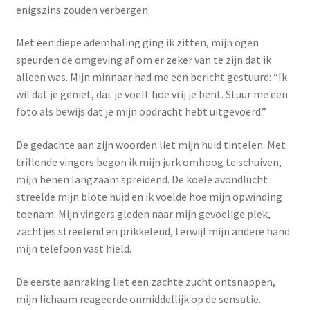
Yoni eggs
enigszins zouden verbergen.
Subme
Diverse
Met een diepe ademhaling ging ik zitten, mijn ogen
uitvou
speurden de omgeving af om er zeker van te zijn dat ik
Contact
alleen was. Mijn minnaar had me een bericht gestuurd: “Ik
wil dat je geniet, dat je voelt hoe vrij je bent. Stuur me een
foto als bewijs dat je mijn opdracht hebt uitgevoerd.”
De gedachte aan zijn woorden liet mijn huid tintelen. Met
trillende vingers begon ik mijn jurk omhoog te schuiven,
mijn benen langzaam spreidend. De koele avondlucht
streelde mijn blote huid en ik voelde hoe mijn opwinding
toenam. Mijn vingers gleden naar mijn gevoelige plek,
zachtjes streelend en prikkelend, terwijl mijn andere hand
mijn telefoon vast hield.
De eerste aanraking liet een zachte zucht ontsnappen,
mijn lichaam reageerde onmiddellijk op de sensatie.