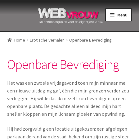
Ga
Ga
Menu
door
naar
naar
de
Home
navigatie
inhoud
Home
Erotische Verhalen
Openbare Bevrediging
Bekkenbodemspieren
Openbare Bevrediging
Intiemverzorging
Menstruatiedisks
Het was een zwoele vrijdagavond toen mijn minnaar me
een nieuwe uitdaging gaf, één die mijn grenzen verder zou
Menstruatiecups
verleggen. Hij wilde dat ik mezelf zou bevredigen op een
openbare plaats. De gedachte alleen al deed mijn hart
Menstruatieondergoed
sneller kloppen en mijn lichaam gloeien van opwinding.
Hij had zorgvuldig een locatie uitgekozen: een afgelegen
Menstruatiepijn
park aan de rand van de stad, bekend om zijn rustige sfeer