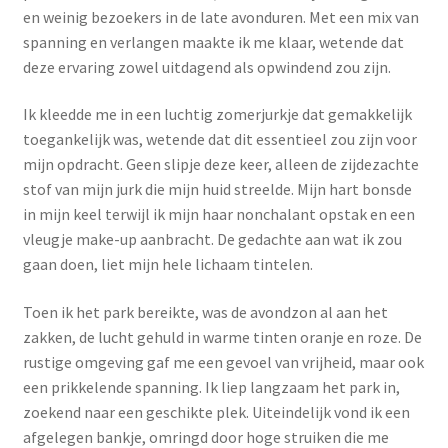
en weinig bezoekers in de late avonduren. Met een mix van
Menstruatiesponsjes
spanning en verlangen maakte ik me klaar, wetende dat
deze ervaring zowel uitdagend als opwindend zou zijn.
Seksualiteit
Ik kleedde me in een luchtig zomerjurkje dat gemakkelijk
Tampons
toegankelijk was, wetende dat dit essentieel zou zijn voor
mijn opdracht. Geen slipje deze keer, alleen de zijdezachte
Stimulatie, vibrators
stof van mijn jurk die mijn huid streelde. Mijn hart bonsde
in mijn keel terwijl ik mijn haar nonchalant opstak en een
Verzorgingsproducten
vleugje make-up aanbracht. De gedachte aan wat ik zou
gaan doen, liet mijn hele lichaam tintelen.
Subme
Wasbaar maandverband
uitvou
Toen ik het park bereikte, was de avondzon al aan het
zakken, de lucht gehuld in warme tinten oranje en roze. De
Wasbare zoogcompressen
rustige omgeving gaf me een gevoel van vrijheid, maar ook
een prikkelende spanning. Ik liep langzaam het park in,
Oefenbroekjes – zindelijkheidstraining
zoekend naar een geschikte plek. Uiteindelijk vond ik een
afgelegen bankje, omringd door hoge struiken die me