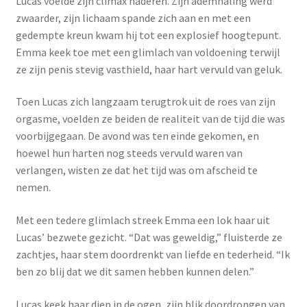
Lucas voelde zijn climax naderen. Zijn ademhaling werd
zwaarder, zijn lichaam spande zich aan en met een
gedempte kreun kwam hij tot een explosief hoogtepunt.
Emma keek toe met een glimlach van voldoening terwijl
ze zijn penis stevig vasthield, haar hart vervuld van geluk.
Toen Lucas zich langzaam terugtrok uit de roes van zijn
orgasme, voelden ze beiden de realiteit van de tijd die was
voorbijgegaan. De avond was ten einde gekomen, en
hoewel hun harten nog steeds vervuld waren van
verlangen, wisten ze dat het tijd was om afscheid te
nemen.
Met een tedere glimlach streek Emma een lok haar uit
Lucas’ bezwete gezicht. “Dat was geweldig,” fluisterde ze
zachtjes, haar stem doordrenkt van liefde en tederheid. “Ik
ben zo blij dat we dit samen hebben kunnen delen.”
Lucas keek haar diep in de ogen, zijn blik doordrongen van