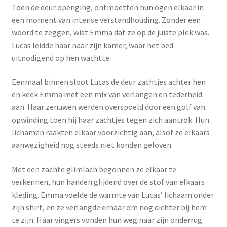
Toen de deur openging, ontmoetten hun ogen elkaar in
Menstruatiesponsjes
een moment van intense verstandhouding. Zonder een
woord te zeggen, wist Emma dat ze op de juiste plek was.
Seksualiteit
Lucas leidde haar naar zijn kamer, waar het bed
uitnodigend op hen wachtte.
Tampons
Eenmaal binnen sloot Lucas de deur zachtjes achter hen
Stimulatie, vibrators
en keek Emma met een mix van verlangen en tederheid
aan. Haar zenuwen werden overspoeld door een golf van
opwinding toen hij haar zachtjes tegen zich aantrok. Hun
Verzorgingsproducten
lichamen raakten elkaar voorzichtig aan, alsof ze elkaars
Subme
aanwezigheid nog steeds niet konden geloven.
Wasbaar maandverband
uitvou
Met een zachte glimlach begonnen ze elkaar te
Wasbare zoogcompressen
verkennen, hun handen glijdend over de stof van elkaars
kleding. Emma voelde de warmte van Lucas’ lichaam onder
Oefenbroekjes – zindelijkheidstraining
zijn shirt, en ze verlangde ernaar om nog dichter bij hem
te zijn. Haar vingers vonden hun weg naar zijn onderrug