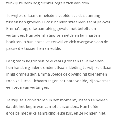
Yoni eggs
terwijl ze hem nog dichter tegen zich aan trok.
Subme
Diverse
Terwijl ze elkaar omhelsden, voelden ze de spanning
uitvou
tussen hen groeien. Lucas’ handen streelden zachtjes over
Contact
Emma’s rug, elke aanraking gevuld met belofte en
verlangen. Hun ademhaling versnelde en hun harten
bonkten in hun borstkas terwijl ze zich overgaven aan de
passie die tussen hen smeulde.
Langzaam begonnen ze elkaars grenzen te verkennen,
hun handen glijdend onder elkaars kleding terwijl ze elkaar
innig omhelsden. Emma voelde de opwinding toenemen
toen ze Lucas’ lichaam tegen het hare voelde, zijn warmte
een bron van verlangen.
Terwijl ze zich verloren in het moment, wisten ze beiden
dat dit het begin was van iets bijzonders. Hun liefde
groeide met elke aanraking, elke kus, en ze konden niet