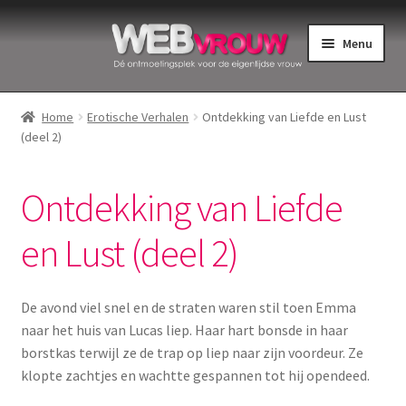
Ga
Ga
Menu
door
naar
naar
de
Home
navigatie
inhoud
Home
Erotische Verhalen
Ontdekking van Liefde en Lust
(deel 2)
Bekkenbodemspieren
Intiemverzorging
Ontdekking van Liefde
Menstruatiedisks
en Lust (deel 2)
Menstruatiecups
De avond viel snel en de straten waren stil toen Emma
naar het huis van Lucas liep. Haar hart bonsde in haar
Menstruatieondergoed
borstkas terwijl ze de trap op liep naar zijn voordeur. Ze
klopte zachtjes en wachtte gespannen tot hij opendeed.
Menstruatiepijn