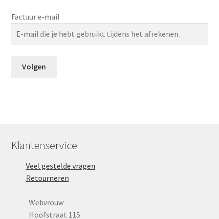
Menstruatiesponsjes
Factuur e-mail
Seksualiteit
Tampons
Volgen
Stimulatie, vibrators
Verzorgingsproducten
Subme
Wasbaar maandverband
Klantenservice
uitvou
Veel gestelde vragen
Wasbare zoogcompressen
Retourneren
Oefenbroekjes – zindelijkheidstraining
Webvrouw
Hoofstraat 115