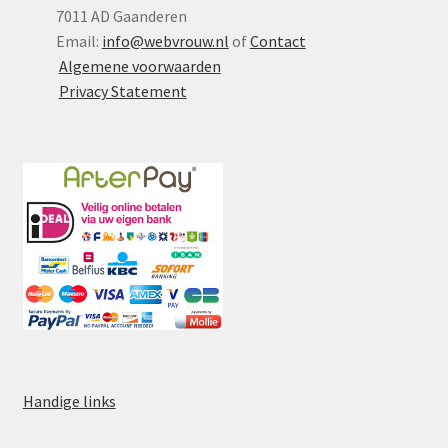
Yoni eggs
7011 AD Gaanderen
Email:
info@webvrouw.nl
of
Contact
Subme
Diverse
Algemene voorwaarden
uitvou
Privacy Statement
Contact
Handige links