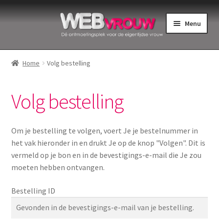
Ga
Ga
Menu
door
naar
naar
de
Home
navigatie
inhoud
Home
Volg bestelling
Bekkenbodemspieren
Volg bestelling
Intiemverzorging
Menstruatiedisks
Om je bestelling te volgen, voert Je je bestelnummer in
het vak hieronder in en drukt Je op de knop "Volgen". Dit is
Menstruatiecups
vermeld op je bon en in de bevestigings-e-mail die Je zou
moeten hebben ontvangen.
Menstruatieondergoed
Bestelling ID
Menstruatiepijn