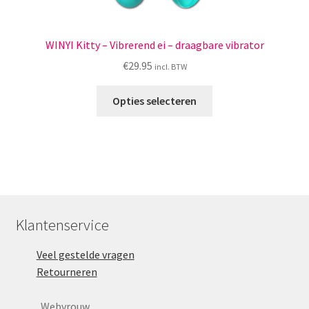
WINYI Kitty – Vibrerend ei – draagbare vibrator
€
29.95
incl. BTW
Dit
Opties selecteren
product
heeft
meerdere
variaties.
Deze
optie
kan
Klantenservice
gekozen
worden
Veel gestelde vragen
op
Retourneren
de
productpagina
Webvrouw