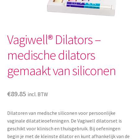
Menstruatiesponsjes
Seksualiteit
Vagiwell® Dilators –
Tampons
medische dilators
Stimulatie, vibrators
gemaakt van siliconen
Verzorgingsproducten
Subme
Wasbaar maandverband
€
89.85
incl. BTW
uitvou
Wasbare zoogcompressen
Dilatoren van medische siliconen voor persoonlijke
vaginale dilatatieoefeningen. De Vagiwell dilatorset is
Oefenbroekjes – zindelijkheidstraining
geschikt voor klinisch en thuisgebruik. Bij oefeningen
begin je met de kleinste dilator en kunt afhankelijk van de