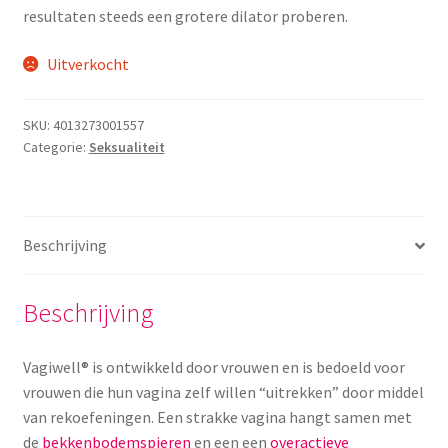
Yoni eggs
resultaten steeds een grotere dilator proberen.
Subme
Diverse
Uitverkocht
uitvou
Contact
SKU:
4013273001557
Categorie:
Seksualiteit
Beschrijving
Beschrijving
Vagiwell® is ontwikkeld door vrouwen en is bedoeld voor
vrouwen die hun vagina zelf willen “uitrekken” door middel
van rekoefeningen. Een strakke vagina hangt samen met
de
bekkenbodemspieren
en een een
overactieve