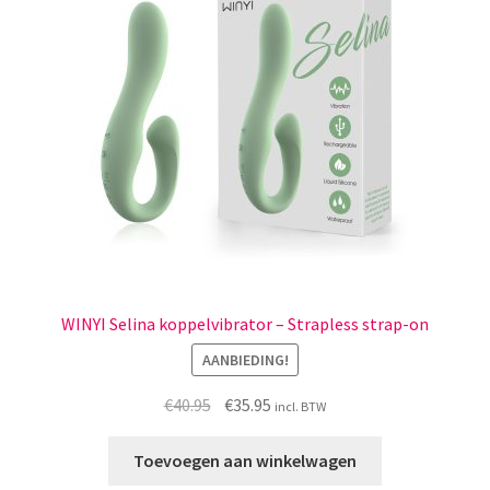
WINYI Selina koppelvibrator – Strapless strap-on
AANBIEDING!
Oorspronkelijke
Huidige
€
40.95
€
35.95
incl. BTW
prijs
prijs
was:
is:
Toevoegen aan winkelwagen
€40.95.
€35.95.