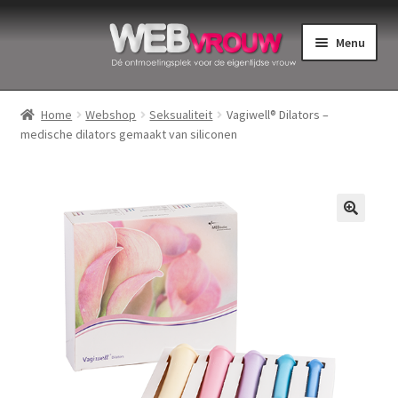
Ga
Ga
Menu
door
naar
naar
de
Home
navigatie
inhoud
Home
Webshop
Seksualiteit
Vagiwell® Dilators –
medische dilators gemaakt van siliconen
Bekkenbodemspieren
Intiemverzorging
Menstruatiedisks
Menstruatiecups
Menstruatieondergoed
Menstruatiepijn