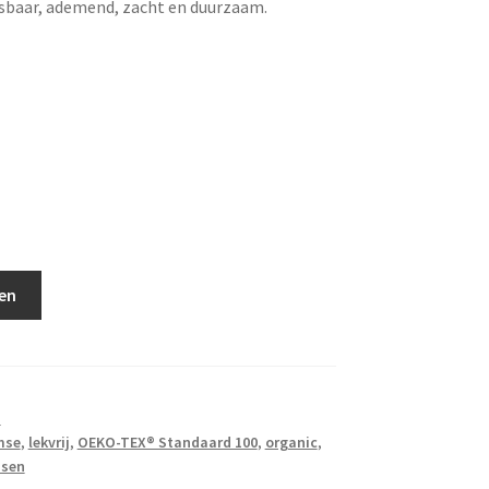
sbaar, ademend, zacht en duurzaam.
en
n
mse
,
lekvrij
,
OEKO-TEX® Standaard 100
,
organic
,
ssen