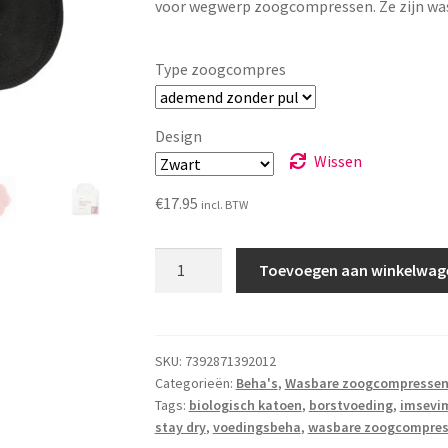
ee
voor wegwerp zoogcompressen. Ze zijn wa
€21.95
rd
1.
Type zoogcompres
00
op
5
Design
ge
Wissen
ba
€
17.95
se
incl. BTW
er
d
Wasbare
Toevoegen aan winkelwag
op
zoogcompressen
kl
van
an
ImseVimse
t
(6
SKU:
7392871392012
w
Categorieën:
Beha's
,
Wasbare zoogcompresse
stuks)
aa
Tags:
biologisch katoen
,
borstvoeding
,
imsevi
aantal
stay dry
,
voedingsbeha
,
wasbare zoogcompre
rd