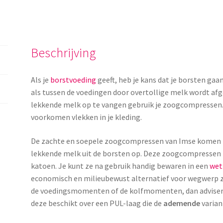
eri
ng
Beschrijving
Als je
borstvoeding
geeft, heb je kans dat je borsten gaa
als tussen de voedingen door overtollige melk wordt af
lekkende melk op te vangen gebruik je zoogcompresse
voorkomen vlekken in je kleding.
De zachte en soepele zoogcompressen van Imse komen in
lekkende melk uit de borsten op. Deze zoogcompressen 
katoen. Je kunt ze na gebruik handig bewaren in een
wet
economisch en milieubewust alternatief voor wegwerp
de voedingsmomenten of de kolfmomenten, dan adviser
deze beschikt over een PUL-laag die de
ademende
varian