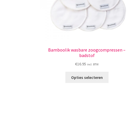
Bamboolik wasbare zoogcompressen –
badstof
€
16.95
incl. BTW
Dit
Opties selecteren
product
heeft
meerdere
variaties.
Deze
optie
kan
gekozen