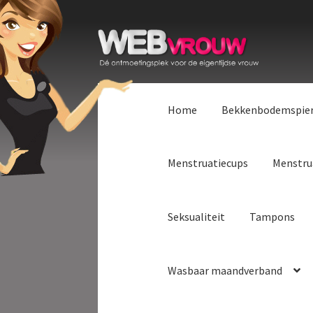
Ga
Ga
door
naar
naar
de
navigatie
inhoud
Home
Bekkenbodemspie
Menstruatiecups
Menstru
Seksualiteit
Tampons
Wasbaar maandverband