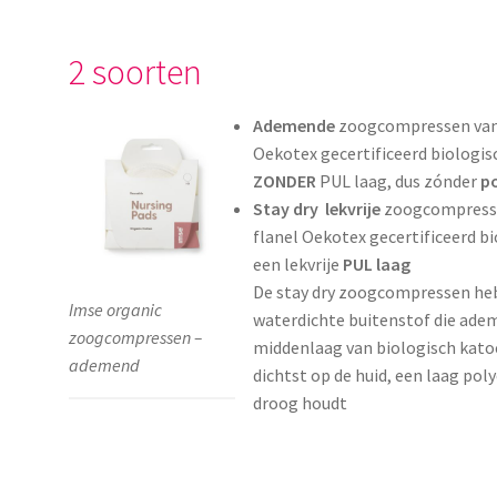
2 soorten
Ademende
zoogcompressen van 
Oekotex gecertificeerd biologis
ZONDER
PUL laag, dus zónder
po
Stay dry
lekvrije
zoogcompresse
flanel Oekotex gecertificeerd b
een lekvrije
PUL laag
De stay dry zoogcompressen he
Imse organic
waterdichte buitenstof die ade
zoogcompressen –
middenlaag van biologisch kato
ademend
dichtst op de huid, een laag pol
droog houdt