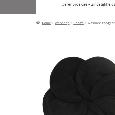
Oefenbroekjes – zindelijkheid
Home
Webshop
Beha's
Wasbare zoogcom