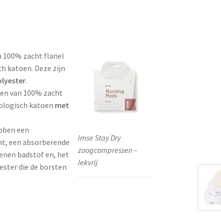
100% zacht flanel
ch katoen. Deze zijn
lyester
.
n van 100% zacht
iologisch katoen
met
bben een
Imse Stay Dry
mt, een absorberende
zoogcompressen –
enen badstof en, het
lekvrij
yester die de borsten