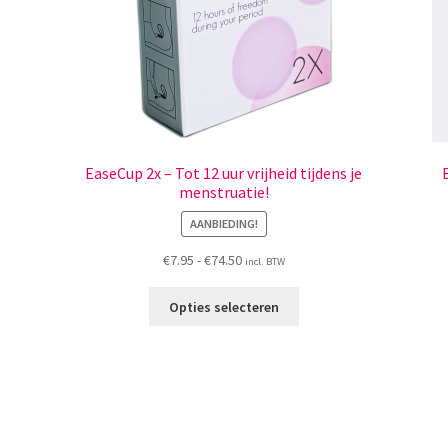
EaseCup 2x – Tot 12 uur vrijheid tijdens je
menstruatie!
AANBIEDING!
Prijsklasse:
€
7.95
-
€
74.50
incl. BTW
€7.95
Dit
tot
Opties selecteren
product
€74.50
heeft
meerdere
variaties.
Deze
optie