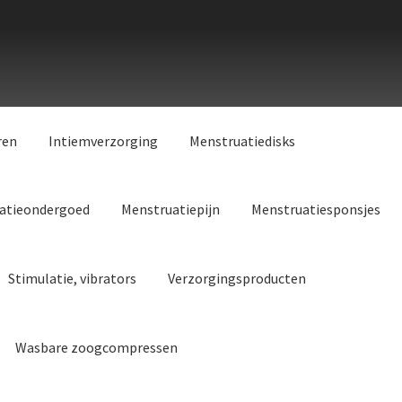
ren
Intiemverzorging
Menstruatiedisks
atieondergoed
Menstruatiepijn
Menstruatiesponsjes
Stimulatie, vibrators
Verzorgingsproducten
Wasbare zoogcompressen