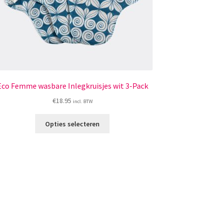
Eco Femme wasbare Inlegkruisjes wit 3-Pack
€
18.95
incl. BTW
Dit
Opties selecteren
product
heeft
meerdere
variaties.
Deze
optie
kan
gekozen
worden