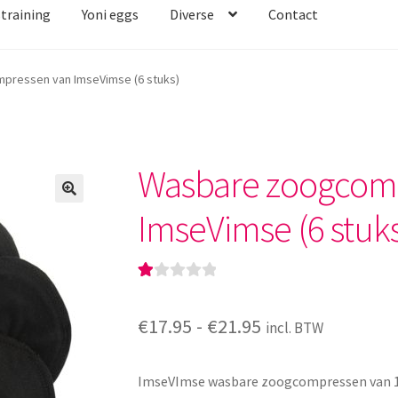
straining
Yoni eggs
Diverse
Contact
pressen van ImseVimse (6 stuks)
Wasbare zoogcom
ImseVimse (6 stuk
G
1
e
Prijsklasse:
€
17.95
-
€
21.95
incl. BTW
w
€17.95
aa
rd
ImseVImse wasbare zoogcompressen van 10
tot