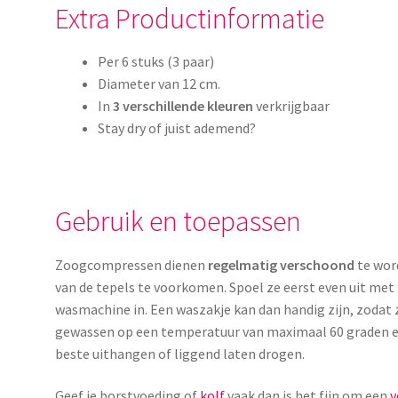
Extra Productinformatie
Per 6 stuks (3 paar)
Diameter van 12 cm.
In
3 verschillende kleuren
verkrijgbaar
Stay dry of juist ademend?
Gebruik en toepassen
Zoogcompressen dienen
regelmatig verschoond
te wor
van de tepels te voorkomen. Spoel ze eerst even uit met
wasmachine in. Een waszakje kan dan handig zijn, zodat z
gewassen op een temperatuur van maximaal 60 graden en
beste uithangen of liggend laten drogen.
Geef je borstvoeding of
kolf
vaak dan is het fijn om een
v