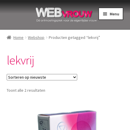
Ga
Ga
Menu
door
naar
naar
de
Home
navigatie
inhoud
Home
Webshop
Producten getagged “lekvrij”
Bekkenbodemspieren
lekvrij
Intiemverzorging
Menstruatiedisks
Gesorteerd
Toont alle 2 resultaten
Menstruatiecups
op
nieuwste
Menstruatieondergoed
Menstruatiepijn