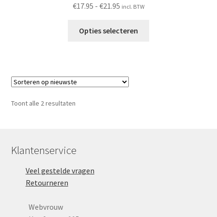
G
Prijsklasse:
€
17.95
-
€
21.95
incl. BTW
e
€17.95
w
Dit
tot
Opties selecteren
aa
product
€21.95
rd
heeft
ee
meerdere
rd
variaties.
1.
Deze
00
optie
uit
Gesorteerd
Toont alle 2 resultaten
5
kan
op
gekozen
nieuwste
worden
op
Klantenservice
de
Veel gestelde vragen
productpagina
Retourneren
Webvrouw