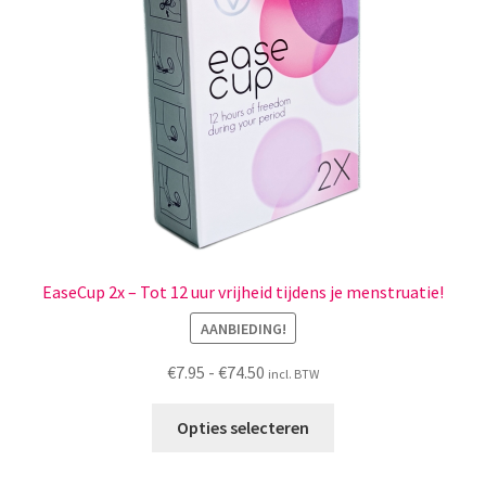
Menstruatiesponsjes
Seksualiteit
Tampons
Stimulatie, vibrators
Verzorgingsproducten
EaseCup 2x – Tot 12 uur vrijheid tijdens je menstruatie!
Subme
Wasbaar maandverband
AANBIEDING!
uitvou
Prijsklasse:
Wasbare zoogcompressen
€
7.95
-
€
74.50
incl. BTW
€7.95
Dit
tot
Opties selecteren
Oefenbroekjes – zindelijkheidstraining
product
€74.50
heeft