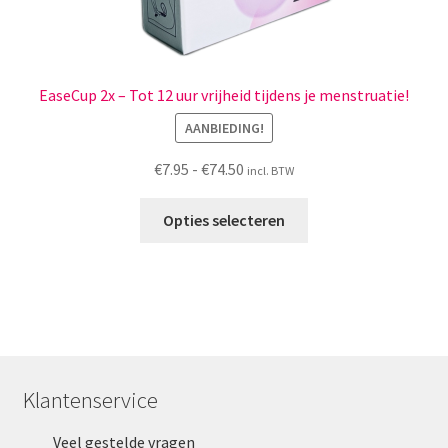
EaseCup 2x – Tot 12 uur vrijheid tijdens je menstruatie!
AANBIEDING!
Prijsklasse:
€
7.95
-
€
74.50
incl. BTW
€7.95
Dit
tot
Opties selecteren
product
€74.50
heeft
meerdere
variaties.
Deze
optie
kan
Klantenservice
gekozen
worden
Veel gestelde vragen