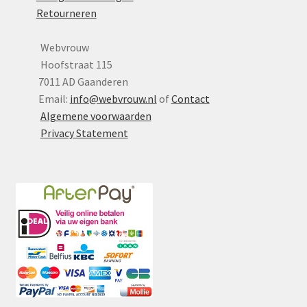
op
Retourneren
de
productpagina
Webvrouw
Hoofstraat 115
7011 AD Gaanderen
Email:
info@webvrouw.nl
of
Contact
Algemene voorwaarden
Privacy Statement