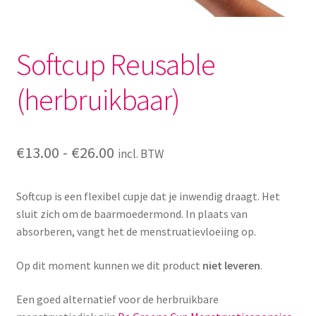
Menstruatiesponsjes
Softcup Reusable
Seksualiteit
(herbruikbaar)
Tampons
Stimulatie, vibrators
Prijsklasse:
€
13.00
-
€
26.00
incl. BTW
Verzorgingsproducten
€13.00
Softcup is een flexibel cupje dat je inwendig draagt. Het
tot
Subme
Wasbaar maandverband
sluit zich om de baarmoedermond. In plaats van
uitvou
€26.00
absorberen, vangt het de menstruatievloeiing op.
Wasbare zoogcompressen
Op dit moment kunnen we dit product
niet leveren
.
Oefenbroekjes – zindelijkheidstraining
Een goed alternatief voor de herbruikbare