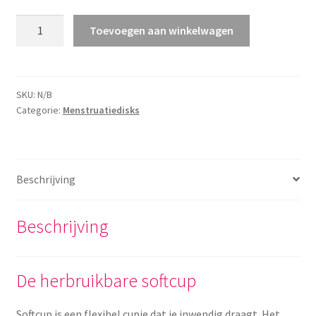
Softcup
Toevoegen aan winkelwagen
Reusable
(herbruikbaar)
aantal
SKU:
N/B
Categorie:
Menstruatiedisks
Beschrijving
Beschrijving
De herbruikbare softcup
Softcup is een flexibel cupje dat je inwendig draagt. Het