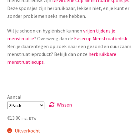
Yoni eggs
menstruatiedisk zijn
De Groene Cup Menstruatiesponsjes
.
Deze sponsjes zijn herbruikbaar, lekken niet, en je kunt er
Subme
zonder problemen seks mee hebben.
Diverse
uitvou
Wil je schoon en hygiënisch kunnen
vrijen tijdens je
Contact
menstruatie
? Overweeg dan de
Easecup Menstruatiedisk
.
Ben je daarentegen op zoek naar een gezond en duurzaam
menstruatieproduct? Bekijk dan onze
herbruikbare
menstruatiecups
.
Aantal
Wissen
€
13.00
incl. BTW
Uitverkocht