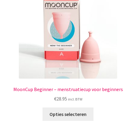
MoonCup Beginner – menstruatiecup voor beginners
€
28.95
incl. BTW
Dit
Opties selecteren
product
heeft
meerdere