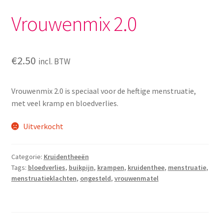
Yoni eggs
Vrouwenmix 2.0
Subme
Diverse
uitvou
Contact
€
2.50
incl. BTW
Vrouwenmix 2.0 is speciaal voor de heftige menstruatie,
met veel kramp en bloedverlies.
Uitverkocht
Categorie:
Kruidentheeën
Tags:
bloedverlies
,
buikpijn
,
krampen
,
kruidenthee
,
menstruatie
,
menstruatieklachten
,
ongesteld
,
vrouwenmatel