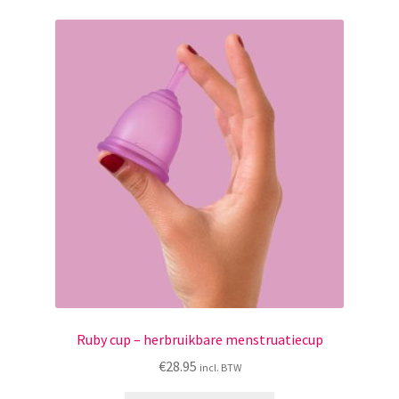
variaties.
Deze
optie
kan
gekozen
worden
op
de
productpagina
Ruby cup – herbruikbare menstruatiecup
€
28.95
incl. BTW