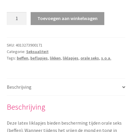
Yoni eggs
Subme
Oral
Diverse
Toevoegen aan winkelwagen
uitvou
Safe
Liklapjes
Contact
aantal
SKU:
4013273900171
Categorie:
Seksualiteit
Tags:
beffen
,
beflapjes
,
likken
,
liklapjes
,
orale seks
,
s.o.a.
Beschrijving
Beschrijving
Deze latex liklapjes bieden bescherming tijden orale seks
(beffen). Wanneer tijdens het vrijen de mond en tong in