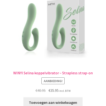
WINYI Selina koppelvibrator – Strapless strap-on
AANBIEDING!
Oorspronkelijke
Huidige
€
40.95
€
35.95
incl. BTW
prijs
prijs
was:
is:
Toevoegen aan winkelwagen