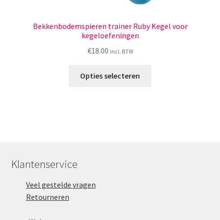
Bekkenbodemspieren trainer Ruby Kegel voor
kegeloefeningen
€
18.00
incl. BTW
Dit
Opties selecteren
product
heeft
meerdere
variaties.
Deze
optie
kan
Klantenservice
gekozen
worden
Veel gestelde vragen
op
Retourneren
de
productpagina