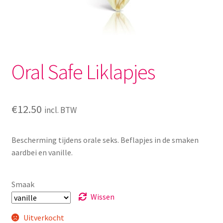
Menstruatiesponsjes
Seksualiteit
Oral Safe Liklapjes
Tampons
Stimulatie, vibrators
€
12.50
incl. BTW
Verzorgingsproducten
Bescherming tijdens orale seks. Beflapjes in de smaken
Subme
Wasbaar maandverband
aardbei en vanille.
uitvou
Wasbare zoogcompressen
Smaak
Wissen
Oefenbroekjes – zindelijkheidstraining
Uitverkocht