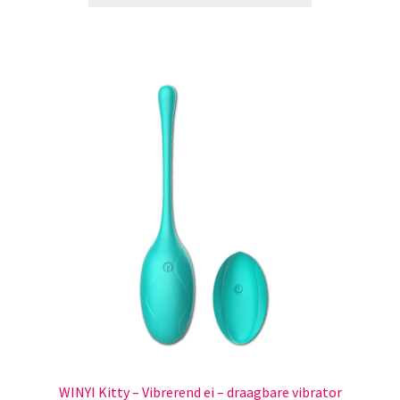
€40.95.
€35.95.
WINYI Kitty – Vibrerend ei – draagbare vibrator