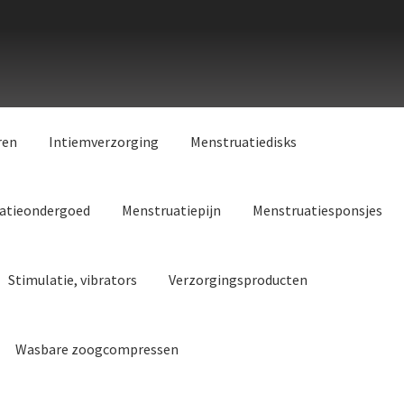
ren
Intiemverzorging
Menstruatiedisks
atieondergoed
Menstruatiepijn
Menstruatiesponsjes
Stimulatie, vibrators
Verzorgingsproducten
Wasbare zoogcompressen