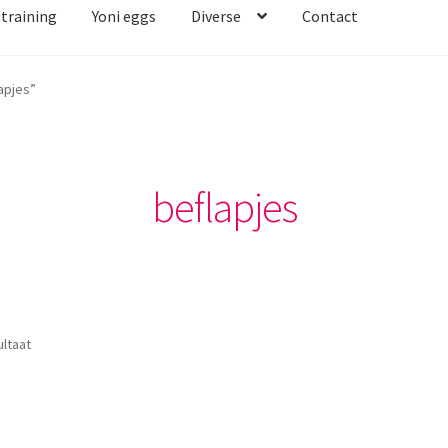
straining
Yoni eggs
Diverse
Contact
apjes”
beflapjes
ultaat