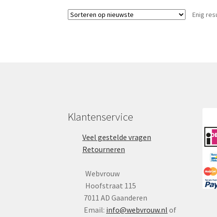
variaties.
Enig res
Deze
optie
kan
gekozen
worden
op
de
productpag
Klantenservice
Veel gestelde vragen
Retourneren
Webvrouw
Hoofstraat 115
7011 AD Gaanderen
Email:
info@webvrouw.nl
of