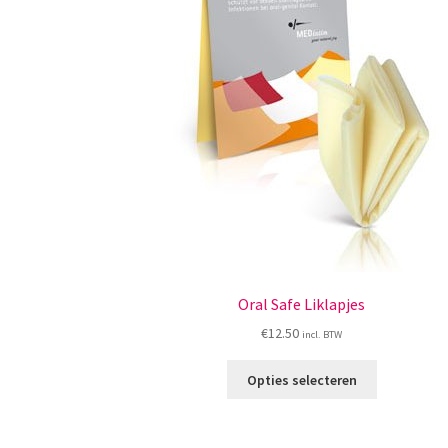
Oral Safe Liklapjes
€
12.50
incl. BTW
Dit
Opties selecteren
product
heeft
meerdere