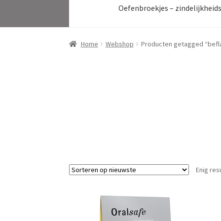
Oefenbroekjes – zindelijkheid
Home
Webshop
Producten getagged “befl
Enig res