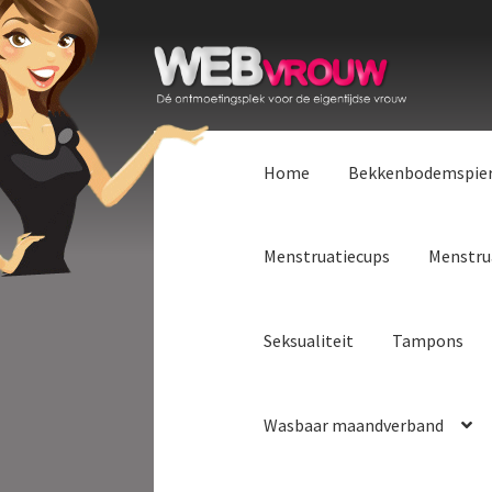
Ga
Ga
door
naar
naar
de
navigatie
inhoud
Home
Bekkenbodemspie
Menstruatiecups
Menstru
Seksualiteit
Tampons
Wasbaar maandverband