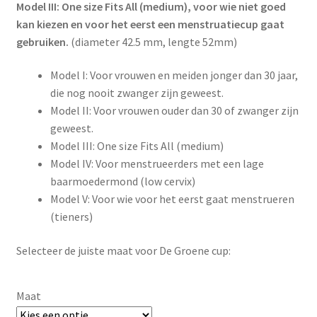
Yoni eggs
Model III: One size Fits All (medium), voor wie niet goed
tot
kan kiezen en voor het eerst een menstruatiecup gaat
Subme
€49.95
Diverse
gebruiken.
(diameter 42.5 mm, lengte 52mm)
uitvou
Model I: Voor vrouwen en meiden jonger dan 30 jaar,
Contact
die nog nooit zwanger zijn geweest.
Model II: Voor vrouwen ouder dan 30 of zwanger zijn
geweest.
Model III: One size Fits All (medium)
Model IV: Voor menstrueerders met een lage
baarmoedermond (low cervix)
Model V: Voor wie voor het eerst gaat menstrueren
(tieners)
Selecteer de juiste maat voor De Groene cup:
Maat