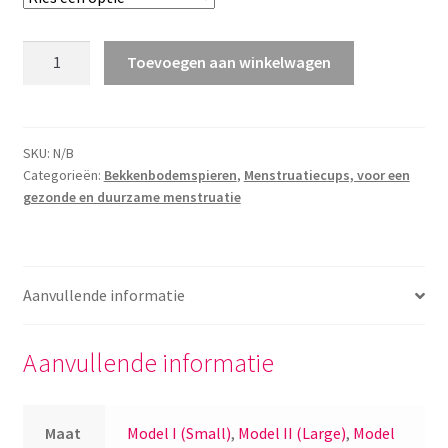
De
Toevoegen aan winkelwagen
Groene
Cup
+
bekkenbodemtrainer
SKU:
N/B
Categorieën:
Bekkenbodemspieren
,
Menstruatiecups, voor een
aantal
gezonde en duurzame menstruatie
Aanvullende informatie
Aanvullende informatie
Maat
Model I (Small)
,
Model II (Large)
,
Model