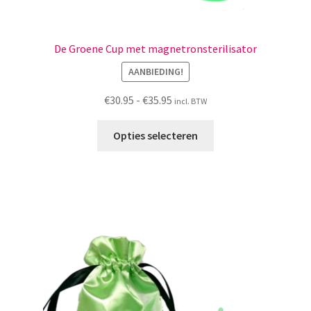
De Groene Cup met magnetronsterilisator
AANBIEDING!
Prijsklasse:
€
30.95
-
€
35.95
incl. BTW
€30.95
Dit
tot
Opties selecteren
product
€35.95
heeft
meerdere
variaties.
Deze
optie
kan
gekozen
worden
op