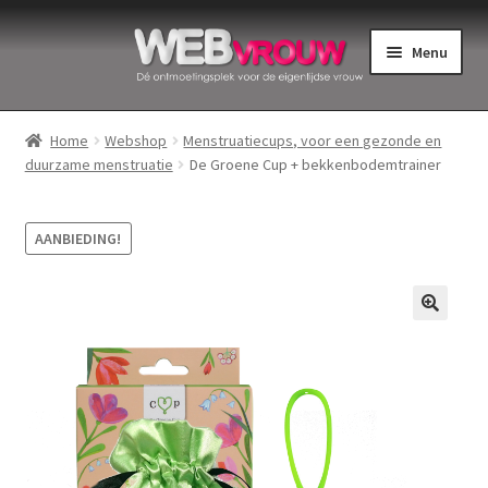
Ga
Ga
Menu
door
naar
naar
de
Home
navigatie
inhoud
Home
Webshop
Menstruatiecups, voor een gezonde en
duurzame menstruatie
De Groene Cup + bekkenbodemtrainer
Bekkenbodemspieren
Intiemverzorging
AANBIEDING!
Menstruatiedisks
Menstruatiecups
Menstruatieondergoed
Menstruatiepijn