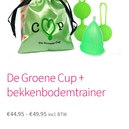
Menstruatiesponsjes
Seksualiteit
Tampons
Stimulatie, vibrators
Verzorgingsproducten
De Groene Cup +
Subme
Wasbaar maandverband
bekkenbodemtrainer
uitvou
Wasbare zoogcompressen
Prijsklasse:
€
44.95
-
€
49.95
Oefenbroekjes – zindelijkheidstraining
incl. BTW
€44.95