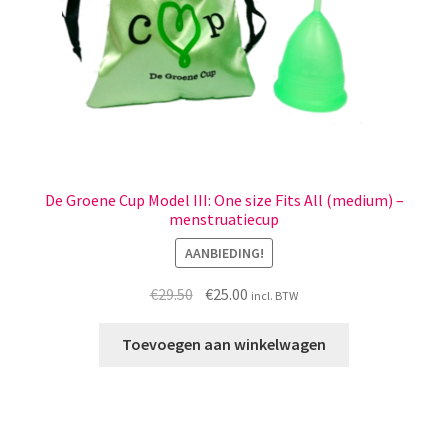
de
productpagina
De Groene Cup Model III: One size Fits All (medium) –
menstruatiecup
AANBIEDING!
Oorspronkelijke
Huidige
€
29.50
€
25.00
incl. BTW
prijs
prijs
was:
is:
Toevoegen aan winkelwagen
€29.50.
€25.00.