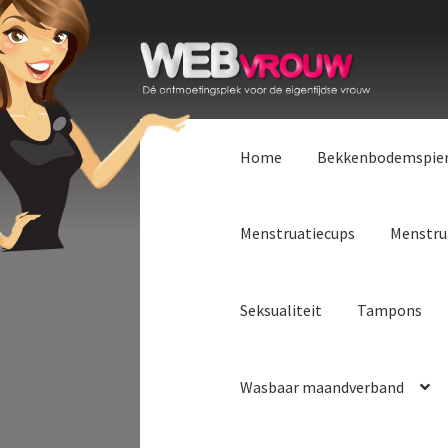
Ga
Ga
door
naar
naar
de
navigatie
inhoud
Home
Bekkenbodemspie
Menstruatiecups
Menstru
Seksualiteit
Tampons
Wasbaar maandverband