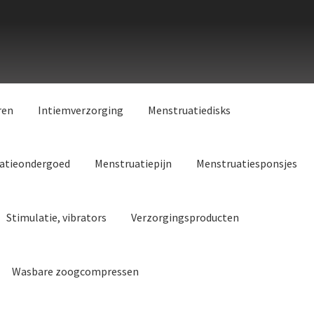
ren
Intiemverzorging
Menstruatiedisks
atieondergoed
Menstruatiepijn
Menstruatiesponsjes
Stimulatie, vibrators
Verzorgingsproducten
Wasbare zoogcompressen