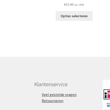
€
15.00
incl. BTW
Dit
Opties selecteren
product
heeft
meerdere
variaties.
Deze
optie
kan
gekozen
worden
op
de
productpag
Klantenservice
Veel gestelde vragen
Retourneren