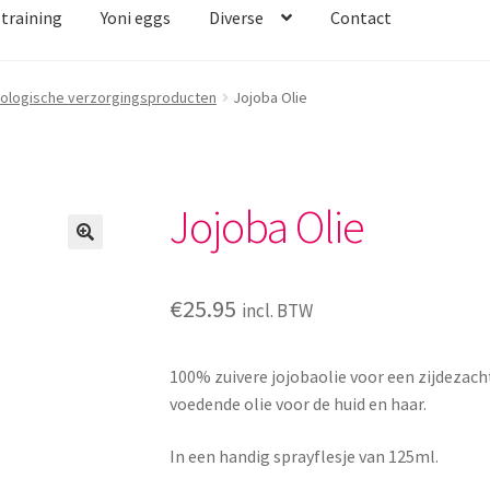
straining
Yoni eggs
Diverse
Contact
iologische verzorgingsproducten
Jojoba Olie
Jojoba Olie
€
25.95
incl. BTW
100% zuivere jojobaolie voor een zijdezacht
voedende olie voor de huid en haar.
In een handig sprayflesje van 125ml.