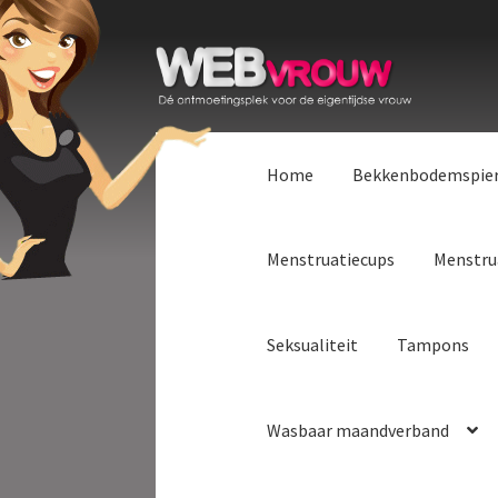
Ga
Ga
door
naar
naar
de
navigatie
inhoud
Home
Bekkenbodemspie
Menstruatiecups
Menstru
Seksualiteit
Tampons
Wasbaar maandverband