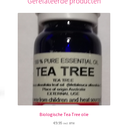
Gerelateerde producten
Biologische Tea Tree olie
€
9.95
incl. BTW