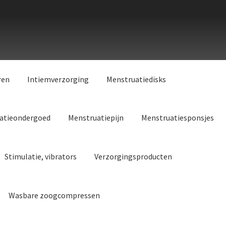
ren
Intiemverzorging
Menstruatiedisks
atieondergoed
Menstruatiepijn
Menstruatiesponsjes
Stimulatie, vibrators
Verzorgingsproducten
Wasbare zoogcompressen