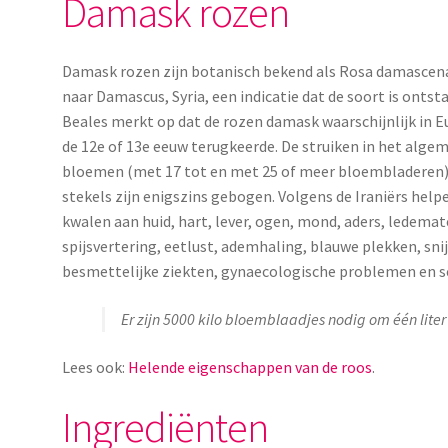
Damask rozen
Damask rozen zijn botanisch bekend als Rosa damascena
naar Damascus, Syria, een indicatie dat de soort is onts
Beales merkt op dat de rozen damask waarschijnlijk in 
de 12e of 13e eeuw terugkeerde. De struiken in het alge
bloemen (met 17 tot en met 25 of meer bloembladeren)
stekels zijn enigszins gebogen. Volgens de Iraniërs help
kwalen aan huid, hart, lever, ogen, mond, aders, ledemat
spijsvertering, eetlust, ademhaling, blauwe plekken, sn
besmettelijke ziekten, gynaecologische problemen en se
Er zijn 5000 kilo bloemblaadjes nodig om één liter
Lees ook:
Helende eigenschappen van de roos
.
Ingrediënten