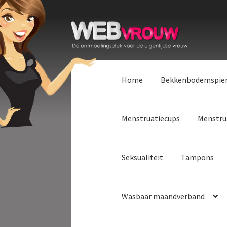
Ga
Ga
door
naar
naar
de
navigatie
inhoud
Home
Bekkenbodemspie
Menstruatiecups
Menstru
Seksualiteit
Tampons
Wasbaar maandverband