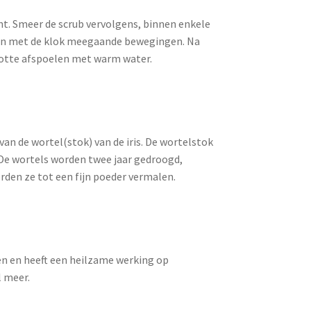
cht. Smeer de scrub vervolgens, binnen enkele
k van met de klok meegaande bewegingen. Na
lotte afspoelen met warm water.
n de wortel(stok) van de iris. De wortelstok
. De wortels worden twee jaar gedroogd,
rden ze tot een fijn poeder vermalen.
n en heeft een heilzame werking op
l meer.