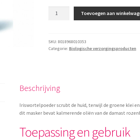
Argital
Toevoegen aan winkelwag
Scrub
aantal
SKU:
8018968010353
Categorie:
Biologische verzorgingsproducten
Beschrijving
Iriswortelpoeder scrubt de huid, terwijl de groene klei e
dit masker bevat kalmerende oliën van de damast rozenb
Toepassing en gebruik