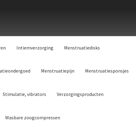
ren
Intiemverzorging
Menstruatiedisks
atieondergoed
Menstruatiepijn
Menstruatiesponsjes
Stimulatie, vibrators
Verzorgingsproducten
Wasbare zoogcompressen