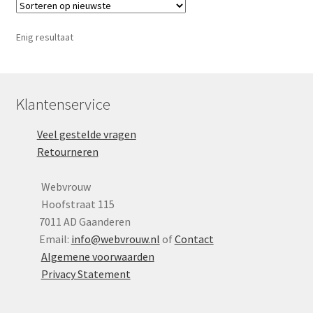
Yoni eggs
Subme
Diverse
Enig resultaat
uitvou
Contact
Klantenservice
Veel gestelde vragen
Retourneren
Webvrouw
Hoofstraat 115
7011 AD Gaanderen
Email:
info@webvrouw.nl
of
Contact
Algemene voorwaarden
Privacy Statement