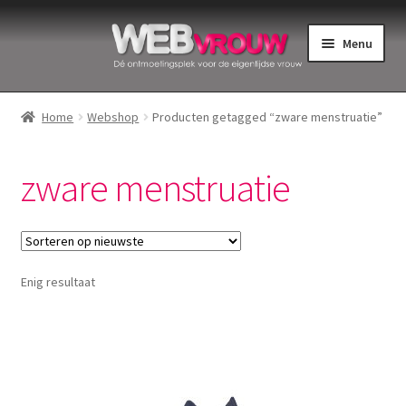
Ga
Ga
Menu
door
naar
naar
de
Home
navigatie
inhoud
Home
Webshop
Producten getagged “zware menstruatie”
Bekkenbodemspieren
zware menstruatie
Intiemverzorging
Menstruatiedisks
Enig resultaat
Menstruatiecups
Menstruatieondergoed
Menstruatiepijn