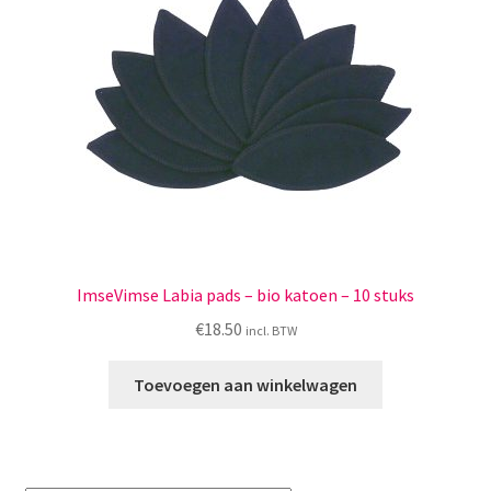
Menstruatiesponsjes
Seksualiteit
Tampons
Stimulatie, vibrators
Verzorgingsproducten
ImseVimse Labia pads – bio katoen – 10 stuks
Subme
Wasbaar maandverband
€
18.50
incl. BTW
uitvou
Wasbare zoogcompressen
Toevoegen aan winkelwagen
Oefenbroekjes – zindelijkheidstraining