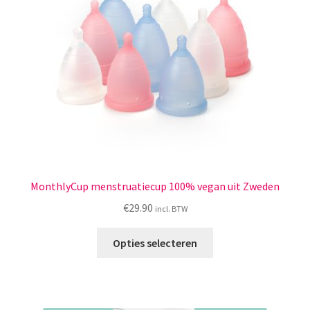
Menstruatiesponsjes
Seksualiteit
Tampons
Stimulatie, vibrators
Verzorgingsproducten
MonthlyCup menstruatiecup 100% vegan uit Zweden
Subme
Wasbaar maandverband
€
29.90
incl. BTW
uitvou
Dit
Wasbare zoogcompressen
Opties selecteren
product
heeft
Oefenbroekjes – zindelijkheidstraining
meerdere
variaties.