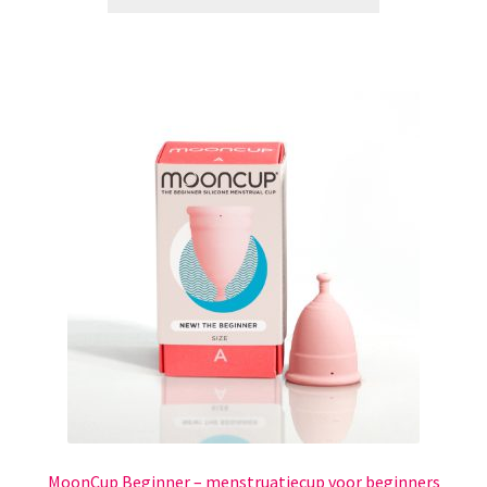
MoonCup Beginner – menstruatiecup voor beginners