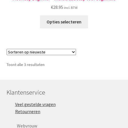
€
28.95
incl. BTW
Dit
Opties selecteren
product
heeft
meerdere
variaties.
Deze
optie
Gesorteerd
Toont alle 3 resultaten
kan
op
gekozen
nieuwste
worden
op
Klantenservice
de
Veel gestelde vragen
productpagina
Retourneren
Webvrouw