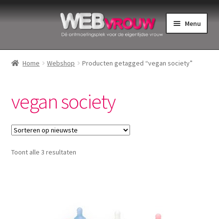
Ga
Ga
Menu
door
naar
naar
de
Home
navigatie
inhoud
Home
Webshop
Producten getagged “vegan society”
Bekkenbodemspieren
vegan society
Intiemverzorging
Menstruatiedisks
Gesorteerd
Toont alle 3 resultaten
Menstruatiecups
op
nieuwste
Menstruatieondergoed
Menstruatiepijn