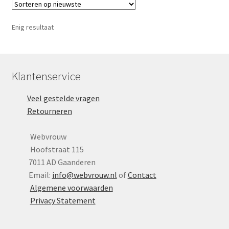
Yoni eggs
Deze
optie
Subme
Diverse
Enig resultaat
kan
uitvou
gekozen
Contact
worden
op
Klantenservice
de
Veel gestelde vragen
productpagina
Retourneren
Webvrouw
Hoofstraat 115
7011 AD Gaanderen
Email:
info@webvrouw.nl
of
Contact
Algemene voorwaarden
Privacy Statement