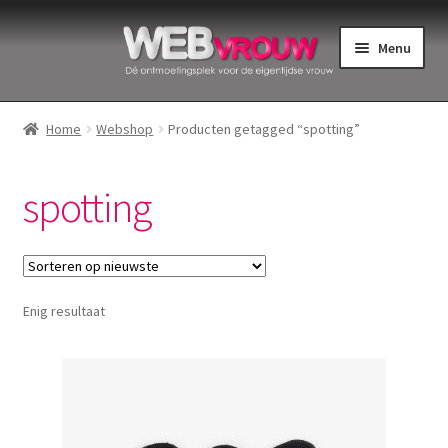
Ga
Ga
Menu
door
naar
naar
de
Home
navigatie
inhoud
Home
Webshop
Producten getagged “spotting”
Bekkenbodemspieren
spotting
Intiemverzorging
Menstruatiedisks
Enig resultaat
Menstruatiecups
Menstruatieondergoed
Menstruatiepijn