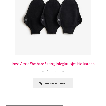
Menstruatiesponsjes
Seksualiteit
Tampons
Stimulatie, vibrators
Verzorgingsproducten
ImseVimse Wasbare String Inlegkruisjes bio katoen
Subme
Wasbaar maandverband
€
17.95
incl. BTW
uitvou
Dit
Wasbare zoogcompressen
Opties selecteren
product
heeft
Oefenbroekjes – zindelijkheidstraining
meerdere
variaties.