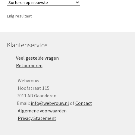
Yoni eggs
Deze
optie
Subme
Diverse
Enig resultaat
kan
uitvou
gekozen
Contact
worden
op
Klantenservice
de
Veel gestelde vragen
productpagina
Retourneren
Webvrouw
Hoofstraat 115
7011 AD Gaanderen
Email:
info@webvrouw.nl
of
Contact
Algemene voorwaarden
Privacy Statement