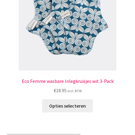
Menstruatiesponsjes
Seksualiteit
Tampons
Stimulatie, vibrators
Verzorgingsproducten
Eco Femme wasbare Inlegkruisjes wit 3-Pack
Subme
Wasbaar maandverband
€
18.95
incl. BTW
uitvou
Dit
Wasbare zoogcompressen
Opties selecteren
product
heeft
Oefenbroekjes – zindelijkheidstraining
meerdere
variaties.