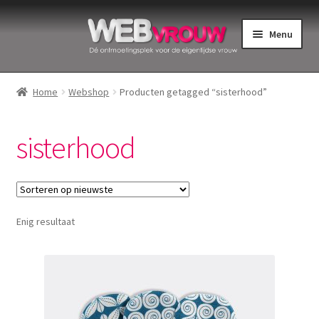
Ga
Ga
Menu
door
naar
naar
de
Home
navigatie
inhoud
Home
Webshop
Producten getagged “sisterhood”
Bekkenbodemspieren
sisterhood
Intiemverzorging
Menstruatiedisks
Enig resultaat
Menstruatiecups
Menstruatieondergoed
Menstruatiepijn