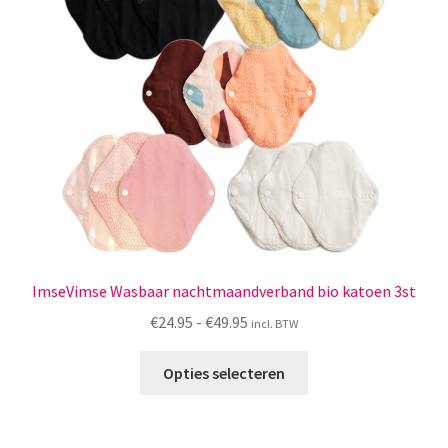
Menstruatiesponsjes
Seksualiteit
Tampons
Stimulatie, vibrators
Verzorgingsproducten
Subme
Wasbaar maandverband
ImseVimse Wasbaar nachtmaandverband bio katoen 3st
uitvou
Prijsklasse:
€
24.95
-
€
49.95
incl. BTW
Wasbare zoogcompressen
€24.95
Dit
tot
Opties selecteren
product
Oefenbroekjes – zindelijkheidstraining
€49.95
heeft
meerdere