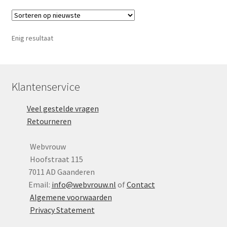
Yoni eggs
variaties.
Deze
Subme
Diverse
optie
uitvou
Enig resultaat
kan
Contact
gekozen
worden
op
Klantenservice
de
Veel gestelde vragen
productpagina
Retourneren
Webvrouw
Hoofstraat 115
7011 AD Gaanderen
Email:
info@webvrouw.nl
of
Contact
Algemene voorwaarden
Privacy Statement