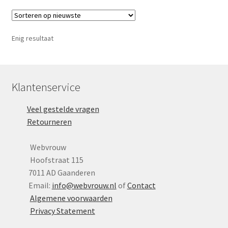
Yoni eggs
variaties.
Deze
Subme
Diverse
optie
uitvou
Enig resultaat
kan
Contact
gekozen
worden
op
Klantenservice
de
Veel gestelde vragen
productpagina
Retourneren
Webvrouw
Hoofstraat 115
7011 AD Gaanderen
Email:
info@webvrouw.nl
of
Contact
Algemene voorwaarden
Privacy Statement