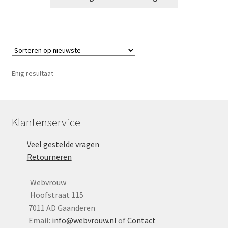
Yoni eggs
Subme
Diverse
uitvou
Contact
Enig resultaat
Klantenservice
Veel gestelde vragen
Retourneren
Webvrouw
Hoofstraat 115
7011 AD Gaanderen
Email:
info@webvrouw.nl
of
Contact