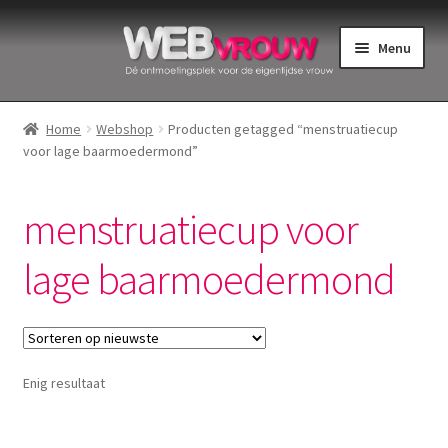
Ga
Ga
Menu
door
naar
naar
de
Home
navigatie
inhoud
Home
Webshop
Producten getagged “menstruatiecup
voor lage baarmoedermond”
Bekkenbodemspieren
Intiemverzorging
menstruatiecup voor
Menstruatiedisks
lage baarmoedermond
Menstruatiecups
Menstruatieondergoed
Enig resultaat
Menstruatiepijn