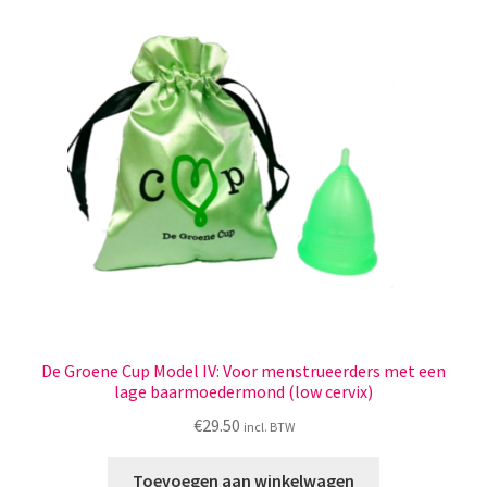
Menstruatiesponsjes
Seksualiteit
Tampons
Stimulatie, vibrators
Verzorgingsproducten
Subme
Wasbaar maandverband
uitvou
De Groene Cup Model IV: Voor menstrueerders met een
Wasbare zoogcompressen
lage baarmoedermond (low cervix)
€
29.50
incl. BTW
Oefenbroekjes – zindelijkheidstraining
Toevoegen aan winkelwagen