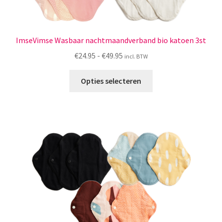
ImseVimse Wasbaar nachtmaandverband bio katoen 3st
Prijsklasse:
€
24.95
-
€
49.95
incl. BTW
€24.95
Dit
tot
Opties selecteren
product
€49.95
heeft
meerdere
variaties.
Deze
optie
kan
gekozen
worden
op
de