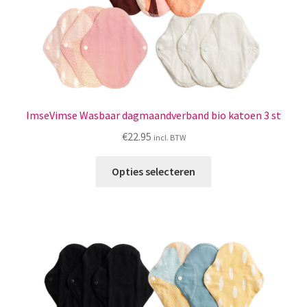
productpagina
ImseVimse Wasbaar dagmaandverband bio katoen 3 st
€
22.95
incl. BTW
Dit
Opties selecteren
product
heeft
meerdere
variaties.
Deze
optie
kan
gekozen