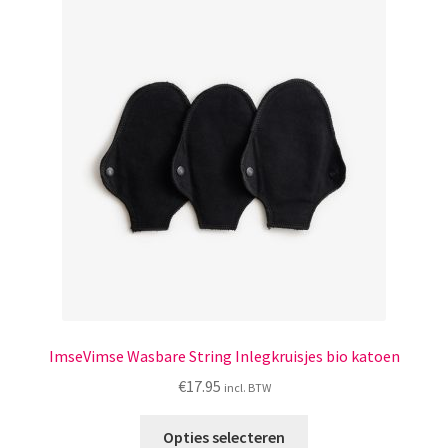
Yoni eggs
Deze
optie
Subme
Diverse
kan
uitvou
gekozen
Contact
worden
op
de
productpagina
ImseVimse Wasbare String Inlegkruisjes bio katoen
€
17.95
incl. BTW
Dit
Opties selecteren