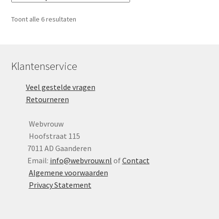
Deze
optie
Gesorteerd
Toont alle 6 resultaten
kan
op
gekozen
nieuwste
worden
op
Klantenservice
de
Veel gestelde vragen
productpagina
Retourneren
Webvrouw
Hoofstraat 115
7011 AD Gaanderen
Email:
info@webvrouw.nl
of
Contact
Algemene voorwaarden
Privacy Statement