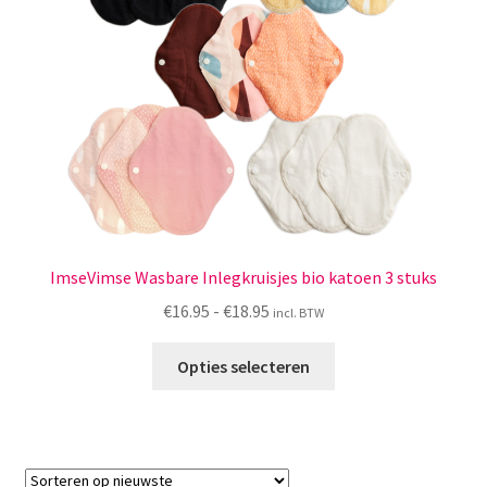
worden
op
de
productpagina
ImseVimse Wasbare Inlegkruisjes bio katoen 3 stuks
Prijsklasse:
€
16.95
-
€
18.95
incl. BTW
€16.95
Dit
tot
Opties selecteren
product
€18.95
heeft
meerdere
variaties.