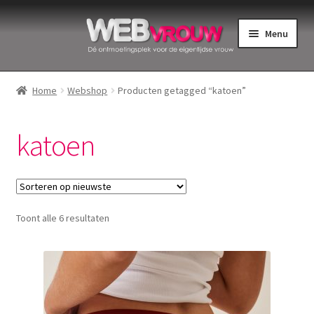
Ga
Ga
Menu
door
naar
naar
de
Home
navigatie
inhoud
Home
Webshop
Producten getagged “katoen”
Bekkenbodemspieren
katoen
Intiemverzorging
Menstruatiedisks
Gesorteerd
Toont alle 6 resultaten
Menstruatiecups
op
nieuwste
Menstruatieondergoed
Menstruatiepijn