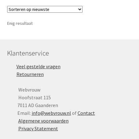
Yoni eggs
variaties.
Deze
Subme
Diverse
optie
uitvou
Enig resultaat
kan
Contact
gekozen
worden
op
Klantenservice
de
Veel gestelde vragen
productpagina
Retourneren
Webvrouw
Hoofstraat 115
7011 AD Gaanderen
Email:
info@webvrouw.nl
of
Contact
Algemene voorwaarden
Privacy Statement