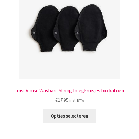
Menstruatiesponsjes
Seksualiteit
Tampons
Stimulatie, vibrators
Verzorgingsproducten
Subme
Wasbaar maandverband
ImseVimse Wasbare String Inlegkruisjes bio katoen
uitvou
€
17.95
incl. BTW
Wasbare zoogcompressen
Dit
Opties selecteren
product
Oefenbroekjes – zindelijkheidstraining
heeft
meerdere