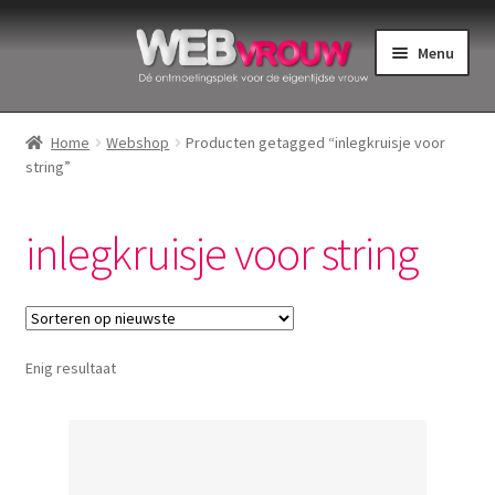
Ga
Ga
Menu
door
naar
naar
de
Home
navigatie
inhoud
Home
Webshop
Producten getagged “inlegkruisje voor
string”
Bekkenbodemspieren
Intiemverzorging
inlegkruisje voor string
Menstruatiedisks
Menstruatiecups
Enig resultaat
Menstruatieondergoed
Menstruatiepijn