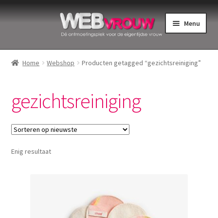
Ga
Ga
Menu
door
naar
naar
de
Home
navigatie
inhoud
Home
Webshop
Producten getagged “gezichtsreiniging”
Bekkenbodemspieren
gezichtsreiniging
Intiemverzorging
Menstruatiedisks
Enig resultaat
Menstruatiecups
Menstruatieondergoed
Menstruatiepijn