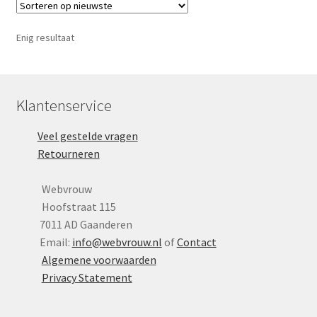
Yoni eggs
Deze
optie
Subme
Diverse
Enig resultaat
kan
uitvou
gekozen
Contact
worden
op
Klantenservice
de
Veel gestelde vragen
productpagina
Retourneren
Webvrouw
Hoofstraat 115
7011 AD Gaanderen
Email:
info@webvrouw.nl
of
Contact
Algemene voorwaarden
Privacy Statement