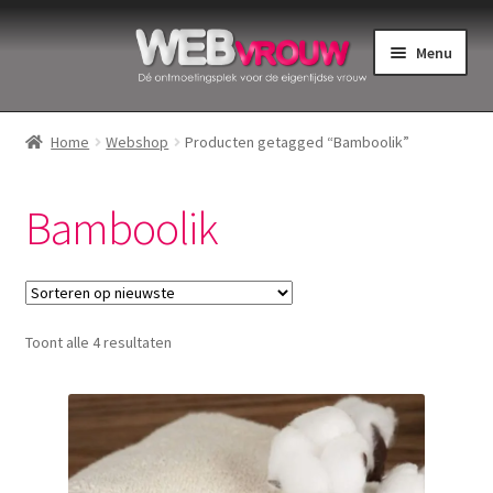
Ga
Ga
Menu
door
naar
naar
de
Home
navigatie
inhoud
Home
Webshop
Producten getagged “Bamboolik”
Bekkenbodemspieren
Bamboolik
Intiemverzorging
Menstruatiedisks
Gesorteerd
Toont alle 4 resultaten
Menstruatiecups
op
nieuwste
Menstruatieondergoed
Menstruatiepijn