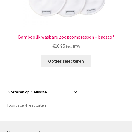
Bamboolik wasbare zoogcompressen – badstof
€
16.95
incl. BTW
Dit
Opties selecteren
product
heeft
meerdere
variaties.
Deze
optie
Gesorteerd
Toont alle 4 resultaten
kan
op
gekozen
nieuwste
worden
op