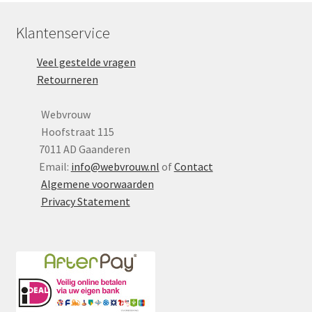
Menstruatiesponsjes
Klantenservice
Seksualiteit
Veel gestelde vragen
Retourneren
Tampons
Webvrouw
Stimulatie, vibrators
Hoofstraat 115
7011 AD Gaanderen
Verzorgingsproducten
Email:
info@webvrouw.nl
of
Contact
Algemene voorwaarden
Subme
Privacy Statement
Wasbaar maandverband
uitvou
Wasbare zoogcompressen
Oefenbroekjes – zindelijkheidstraining