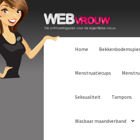
Ga
Ga
door
naar
naar
de
navigatie
inhoud
Home
Bekkenbodemspie
Menstruatiecups
Menstru
Seksualiteit
Tampons
Wasbaar maandverband