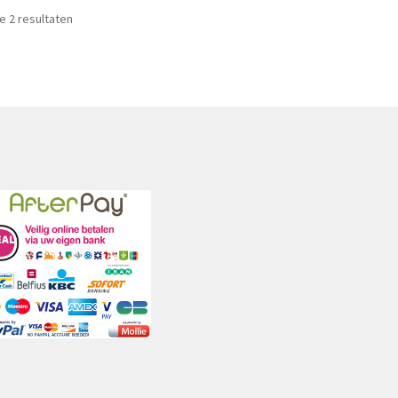
Gesorteerd
le 2 resultaten
op
nieuwste