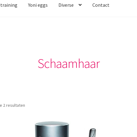
straining
Yoni eggs
Diverse
Contact
Schaamhaar
Gesorteerd
le 2 resultaten
op
nieuwste