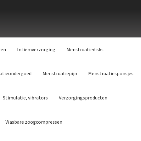
ren
Intiemverzorging
Menstruatiedisks
atieondergoed
Menstruatiepijn
Menstruatiesponsjes
Stimulatie, vibrators
Verzorgingsproducten
Wasbare zoogcompressen