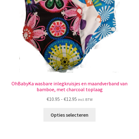
Menstruatiesponsjes
Seksualiteit
Tampons
Stimulatie, vibrators
Verzorgingsproducten
OhBabyKa wasbare inlegkruisjes en maandverband van
Subme
bamboe, met charcoal toplaag
Wasbaar maandverband
uitvou
Prijsklasse:
€
10.95
-
€
12.95
incl. BTW
Wasbare zoogcompressen
€10.95
Dit
tot
Opties selecteren
product
€12.95
Oefenbroekjes – zindelijkheidstraining
heeft
meerdere