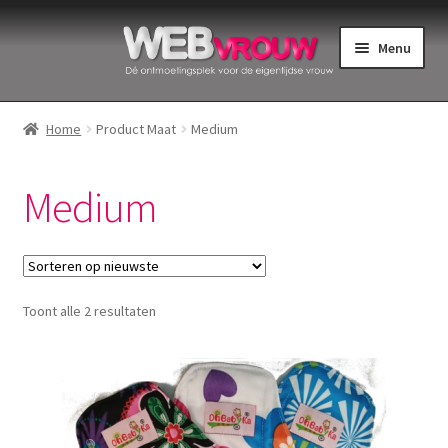
Ga
Ga
Menu
door
naar
naar
de
Home
navigatie
inhoud
Home
Product Maat
Medium
Bekkenbodemspieren
Medium
Intiemverzorging
Menstruatiedisks
Gesorteerd
Toont alle 2 resultaten
Menstruatiecups
op
nieuwste
Menstruatieondergoed
Menstruatiepijn