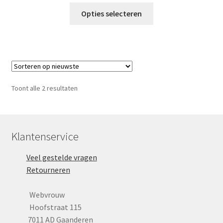
€10.95
Dit
tot
Opties selecteren
product
€12.95
heeft
meerdere
variaties.
Deze
optie
Gesorteerd
Toont alle 2 resultaten
kan
op
gekozen
nieuwste
worden
op
Klantenservice
de
Veel gestelde vragen
productpagina
Retourneren
Webvrouw
Hoofstraat 115
7011 AD Gaanderen