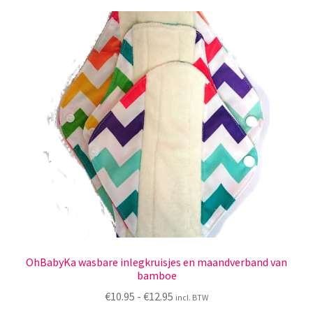
Yoni eggs
variaties.
Deze
Subme
Diverse
optie
uitvou
kan
Contact
gekozen
worden
op
de
productpagina
OhBabyKa wasbare inlegkruisjes en maandverband van
bamboe
Prijsklasse:
€
10.95
-
€
12.95
incl. BTW