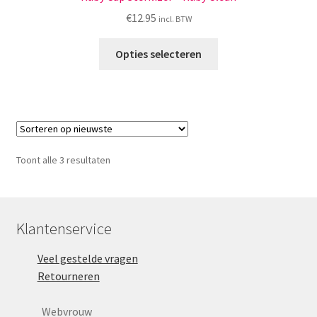
€
12.95
incl. BTW
Dit
Opties selecteren
product
heeft
meerdere
variaties.
Deze
optie
Gesorteerd
Toont alle 3 resultaten
kan
op
gekozen
nieuwste
worden
op
Klantenservice
de
Veel gestelde vragen
productpagina
Retourneren
Webvrouw