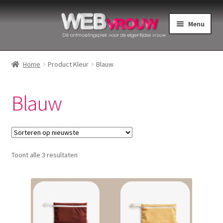
Ga
Ga
Menu
door
naar
naar
de
Home
navigatie
inhoud
Home
Product Kleur
Blauw
Bekkenbodemspieren
Blauw
Intiemverzorging
Menstruatiedisks
Gesorteerd
Toont alle 3 resultaten
Menstruatiecups
op
nieuwste
Menstruatieondergoed
Menstruatiepijn